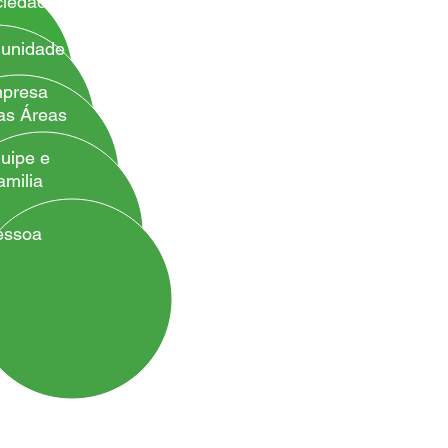
ciedade
unidade
presa
as Áreas
uipe e
amilia
essoa