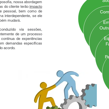
So
oposofia, nossa abordagem
 do cliente terão
impacto
l e pessoal, bem como de
Com
ma interdependente, se ele
mbém mudará.
Em
Outr
nduzido via sessões,
entemente de um processo
Eq
 contínua de experiências
 em demandas específicas
F
do acordo.
P