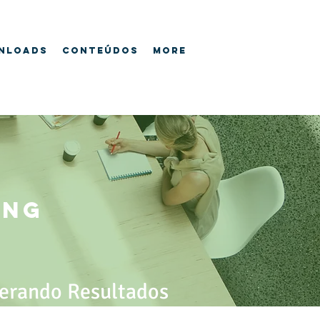
nloads
Conteúdos
More
ING
erando Resultados