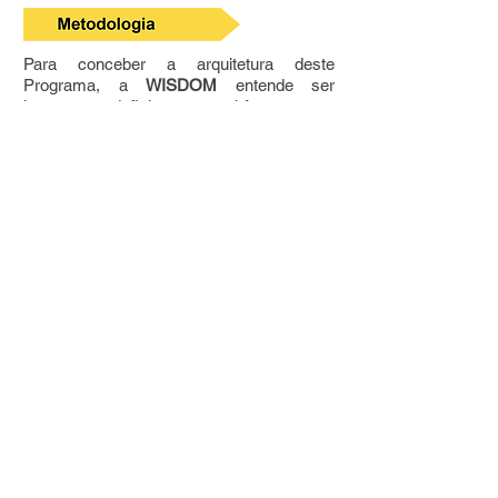
Para conceber a arquitetura deste
Programa, a
WISDOM
entende ser
importante definir um comitê composto
por profissionais de RH e por algumas
lideranças que, representando as diversas
Diretorias, sejam reconhecidas pela sua
influência e conhecimento do negócio, a
fim de:
Assegurar estreita correlação entre os
objetivos, estratégias e indicadores da
performance da Empresa, bem como
entre estes e aqueles de cada Diretoria e
suas Gerências.
Incentivar o engajamento da equipe na
busca dos resultados das áreas e da
Empresa.