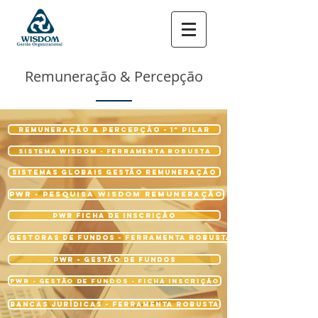
Remuneração & Percepção
Remuneração & Percepção - 1º Pilar
Sistema Wisdom - Ferramenta Robusta
Sistemas Globais Gestão Remuneração
PWR - Pesquisa WISDOM Remuneração
PWR Ficha de Inscrição
Gestoras de Fundos - Ferramenta Robusta
PWR - Gestão de Fundos
PWR - Gestão de Fundos - FICHA INSCRIÇÃO
BANCAS JURÍDICAS - Ferramenta Robusta